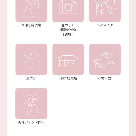
新郎新婦衣裳
全カット
ヘアメイク
撮影データ
(70枚)
着付け
ロケ地1箇所
小物一式
美容アテンド同行