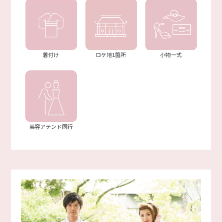
着付け
ロケ地1箇所
小物一式
美容アテンド同行