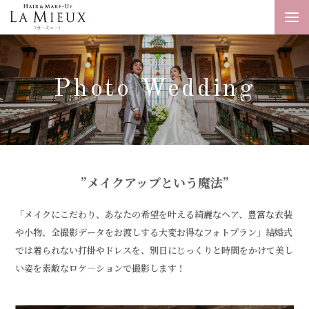
Photo Wedding
”メイクアップという魔法”
「メイクにこだわり、あなたの希望を叶える綺麗なヘア、豊富な衣装
や小物、
全撮影データをお渡しする大変お得なフォトプラン」結婚式
では着られない打掛やドレスを、
別日にじっくりと時間をかけて美し
い姿を素敵なロケ―ションで撮影します！