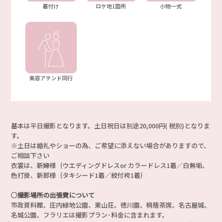
着付け
ロケ地1箇所
小物一式
美容アテンド同行
基本は平日撮影となります。土日祝日は別途20,000円( 税別)となりま
す。
※土日は婚礼やショーの為、ご希望に添えない場合がありますので、
ご相談下さい
衣裳は、新婦様｛ウエディングドレスor カラードレス1着／白無垢、
色打掛、新郎様｛タキシード1着／紋付袴1着｝
○撮影場所の出張費について
市政資料館、庄内緑地公園、東山荘、徳川園、桐蔭茶席、名古屋城、
名城公園、フラリエは撮影プラン･料金に含まれます。