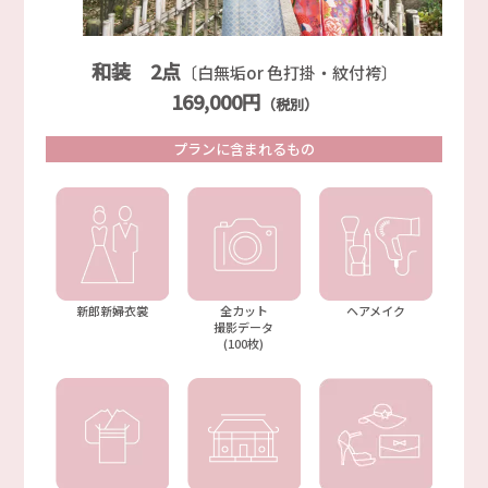
和装 2点
〔白無垢or 色打掛・紋付袴〕
169,000円
（税別）
プランに含まれるもの
新郎新婦衣裳
全カット
ヘアメイク
撮影データ
(100枚)